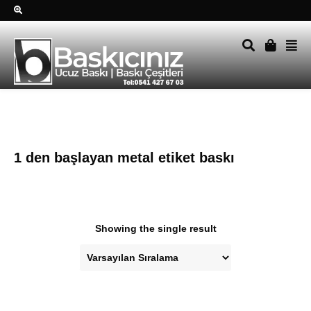
Sağ alttkai whatsapp düğmesine tıklayın Size hemen dönüş
yapalım Tel Whatsapp 0541 427 67 03
1 den başlayan metal etiket baskı
Showing the single result