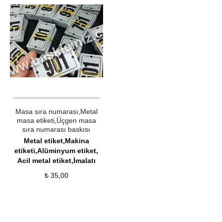
ÜRÜN SATIN AL
QUICK VIEW
Masa sıra numarası,Metal
masa etiketi,Üçgen masa
sıra numarası baskısı
Metal etiket,Makina
etiketi,Alüminyum etiket,
Acil metal etiket,İmalatı
₺
35,00