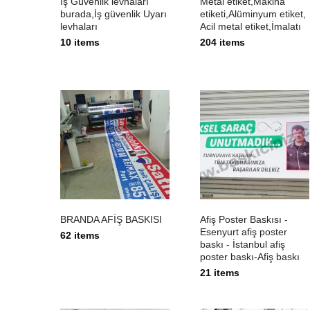
İş Güvenlik levhaları
Metal etiket,Makina
burada,İş güvenlik Uyarı
etiketi,Alüminyum etiket,
levhaları
Acil metal etiket,İmalatı
10 items
204 items
BRANDA AFİŞ BASKISI
Afiş Poster Baskısı -
Esenyurt afiş poster
62 items
baskı - İstanbul afiş
poster baskı-Afiş baskı
21 items