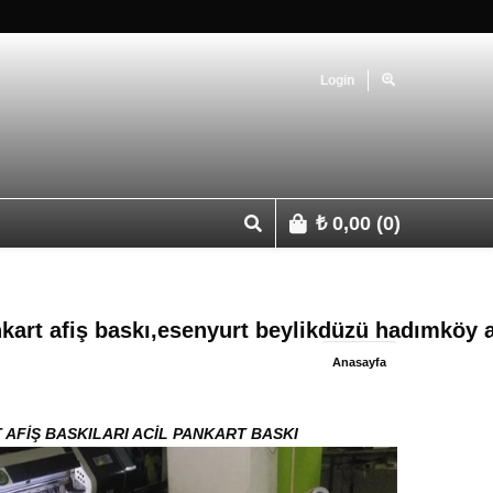
Login
₺
0,00
(0)
p 0541 427 67 03
art afiş baskı,esenyurt beylikdüzü hadımköy avc
Anasayfa
AFİŞ BASKILARI ACİL PANKART BASKI