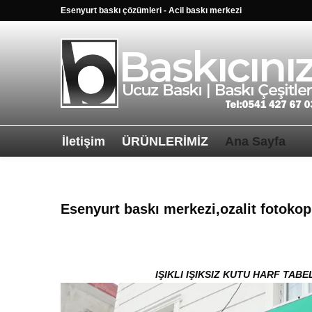
Esenyurt baskı çözümleri - Acil baskı merkezi
İletişim
ÜRÜNLERİMİZ
Ana Sayfa
Sağ alttkai wha
Esenyurt baskı merkezi,ozalit fotokop
IŞIKLI IŞIKSIZ KUTU HARF TABE