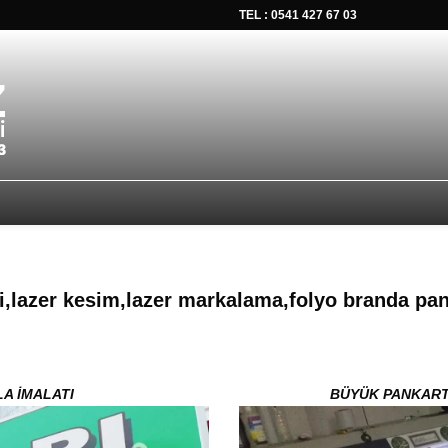
TEL : 0541 427 67 03
tsapp düğmesine tıklayın Size hemen dönüş yapalım Tel Whatsap
i,lazer kesim,lazer markalama,folyo branda pank
LA İMALATI
BÜYÜK PANKART 