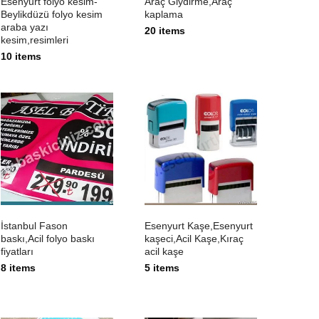
Esenyurt folyo kesim-
Araç Giydirme,Araç
Beylikdüzü folyo kesim
kaplama
araba yazı
20 items
kesim,resimleri
10 items
İstanbul Fason
Esenyurt Kaşe,Esenyurt
baskı,Acil folyo baskı
kaşeci,Acil Kaşe,Kıraç
fiyatları
acil kaşe
8 items
5 items