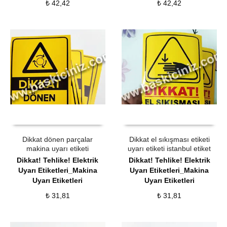
₺
42,42
₺
42,42
ÜRÜN SATIN AL
QUICK VIEW
ÜRÜN SATIN AL
QUICK VIEW
Dikkat dönen parçalar
Dikkat el sıkışması etiketi
makina uyarı etiketi
uyarı etiketi istanbul etiket
Dikkat! Tehlike! Elektrik
Dikkat! Tehlike! Elektrik
Uyarı Etiketleri_Makina
Uyarı Etiketleri_Makina
Uyarı Etiketleri
Uyarı Etiketleri
₺
31,81
₺
31,81