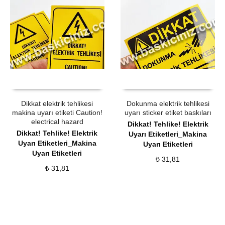
ÜRÜN SATIN AL
QUICK VIEW
ÜRÜN SATIN AL
QUICK VIEW
Dikkat elektrik tehlikesi
Dokunma elektrik tehlikesi
makina uyarı etiketi Caution!
uyarı sticker etiket baskıları
electrical hazard
Dikkat! Tehlike! Elektrik
Dikkat! Tehlike! Elektrik
Uyarı Etiketleri_Makina
Uyarı Etiketleri_Makina
Uyarı Etiketleri
Uyarı Etiketleri
₺
31,81
₺
31,81