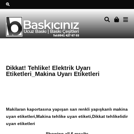
Sağ alttkai whatsapp düğmesine tıklayın Size hemen dönüş
yapalım Tel Whatsapp 0541 427 67 03
Dikkat! Tehlike! Elektrik Uyarı
Etiketleri_Makina Uyarı Etiketleri
Makilaran kaportasına yapışan sarı renkli yapışkanlı makina
uyarı etiketleri,Makina tehlike uyarı etiketi,Dikkat tehlikelidir
uyarı etiketleri
Showing all 6 results