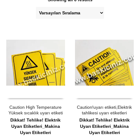
ÜRÜN SATIN AL
QUICK VIEW
ÜRÜN SATIN AL
QUICK VIEW
Caution High Temperature
Caution!uyarı etiketi,Elektrik
Yüksek sıcaklık uyarı etiketi
tahlikesi uyarı etiketleri
Dikkat! Tehlike! Elektrik
Dikkat! Tehlike! Elektrik
Uyarı Etiketleri_Makina
Uyarı Etiketleri_Makina
Uyarı Etiketleri
Uyarı Etiketleri