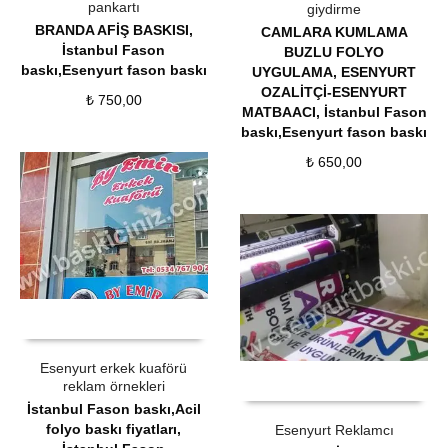
pankartı
giydirme
BRANDA AFİŞ BASKISI
,
CAMLARA KUMLAMA
İstanbul Fason
BUZLU FOLYO
baskı,Esenyurt fason baskı
UYGULAMA
,
ESENYURT
OZALİTÇİ-ESENYURT
₺
750,00
MATBAACI
,
İstanbul Fason
baskı,Esenyurt fason baskı
₺
650,00
ÜRÜN SATIN AL
QUICK VIEW
Esenyurt erkek kuaförü
ÜRÜN SATIN AL
QUICK VIEW
reklam örnekleri
İstanbul Fason baskı,Acil
folyo baskı fiyatları
,
Esenyurt Reklamcı