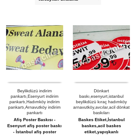
ÜRÜN SATIN AL
QUICK VIEW
ÜRÜN SATIN AL
QUICK VIEW
Beylikdüzü indirim
Dönkart
pankartı,Esenyurt indirim
baskı,esenyurt,istanbul
pankartı,Hadımköy indirim
beylikdüzü kıraç hadımköy
pankartı,Arnavutköy indirim
arnavutköy,avcılar,acil dönkat
pankartı
baskıları
Afiş Poster Baskısı -
Baskes Etiket,İstanbul
Esenyurt afiş poster baskı
baskes,acil baskes
- İstanbul afiş poster
etiket,yapışkanlı