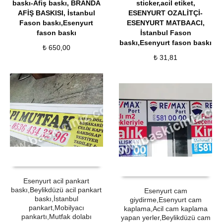
baskı-Afiş baskı
,
BRANDA
sticker,acil etiket
,
AFİŞ BASKISI
,
İstanbul
ESENYURT OZALİTÇİ-
Fason baskı,Esenyurt
ESENYURT MATBAACI
,
fason baskı
İstanbul Fason
baskı,Esenyurt fason baskı
₺
650,00
₺
31,81
ÜRÜN SATIN AL
QUICK VIEW
ÜRÜN SATIN AL
QUICK VIEW
Esenyurt acil pankart
baskı,Beylikdüzü acil pankart
Esenyurt cam
baskı,İstanbul
giydirme,Esenyurt cam
pankart,Mobilyacı
kaplama,Acil cam kaplama
pankartı,Mutfak dolabı
yapan yerler,Beylikdüzü cam