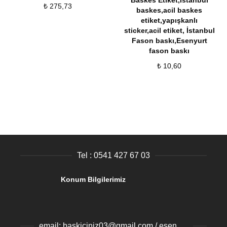
Baskes Etiket,İstanbul
₺
275,73
baskes,acil baskes
etiket,yapışkanlı
sticker,acil etiket
,
İstanbul
Fason baskı,Esenyurt
fason baskı
₺
10,60
Tel : 0541 427 67 03
Konum Bilgilerimiz
email: baskiciniz03@gmail.com / esenyurtbaski@gmail.com