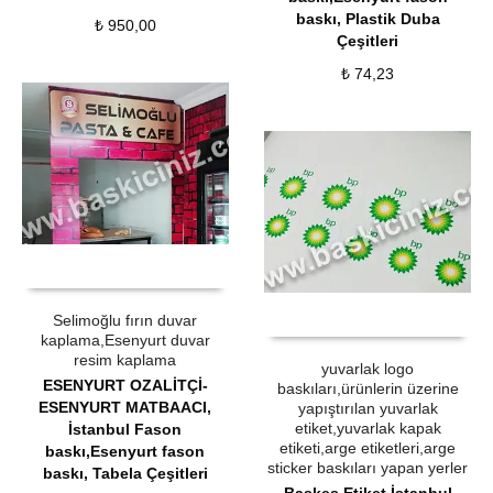
baskı
,
Plastik Duba
₺
950,00
Çeşitleri
₺
74,23
ÜRÜN SATIN AL
QUICK VIEW
ÜRÜN SATIN AL
QUICK VIEW
Selimoğlu fırın duvar
kaplama,Esenyurt duvar
resim kaplama
yuvarlak logo
ESENYURT OZALİTÇİ-
baskıları,ürünlerin üzerine
ESENYURT MATBAACI
,
yapıştırılan yuvarlak
etiket,yuvarlak kapak
İstanbul Fason
etiketi,arge etiketleri,arge
baskı,Esenyurt fason
sticker baskıları yapan yerler
baskı
,
Tabela Çeşitleri