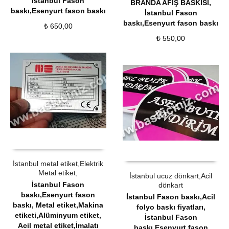
İstanbul Fason
BRANDA AFİŞ BASKISI
,
baskı,Esenyurt fason baskı
İstanbul Fason
baskı,Esenyurt fason baskı
₺
650,00
₺
550,00
ÜRÜN SATIN AL
QUICK VIEW
ÜRÜN SATIN AL
QUICK VIEW
İstanbul metal etiket,Elektrik
Metal etiket,
İstanbul ucuz dönkart,Acil
İstanbul Fason
dönkart
baskı,Esenyurt fason
İstanbul Fason baskı,Acil
baskı
,
Metal etiket,Makina
folyo baskı fiyatları
,
etiketi,Alüminyum etiket,
İstanbul Fason
Acil metal etiket,İmalatı
baskı,Esenyurt fason