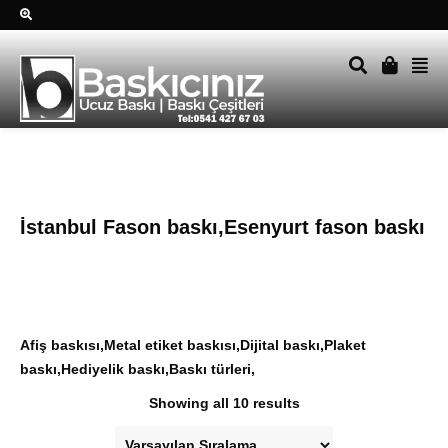
Sağ alttkai whatsapp düğmesine tıklayın Size hemen dönüş
yapalım Tel Whatsapp 0541 427 67 03
İstanbul Fason baskı,Esenyurt fason baskı
Afiş baskısı,Metal etiket baskısı,Dijital baskı,Plaket
baskı,Hediyelik baskı,Baskı türleri,
Showing all 10 results