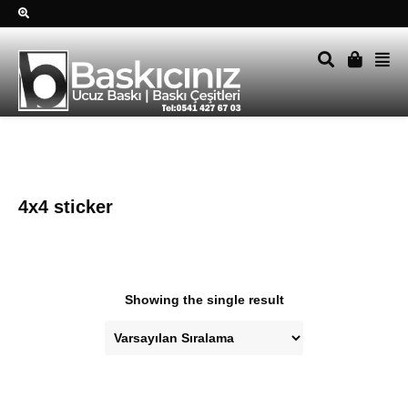
Sağ alttkai whatsapp düğmesine tıklayın Size hemen dönüş
yapalım Tel Whatsapp 0541 427 67 03
4x4 sticker
Showing the single result