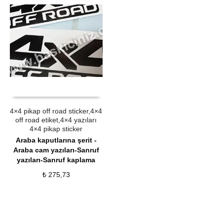
ÜRÜN SATIN AL
QUICK VIEW
4×4 pikap off road sticker,4×4
off road etiket,4×4 yazıları
4×4 pikap sticker
Araba kaputlarına şerit -
Araba cam yazıları-Sanruf
yazıları-Sanruf kaplama
₺
275,73