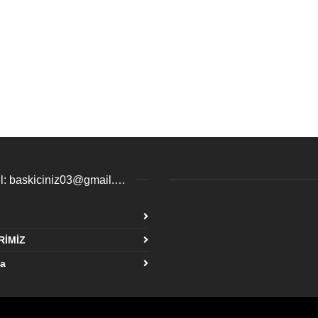
email: baskiciniz03@gmail.com / esenyurtbaski@gmail.com
insta
Face
RİMİZ
Tik
fa