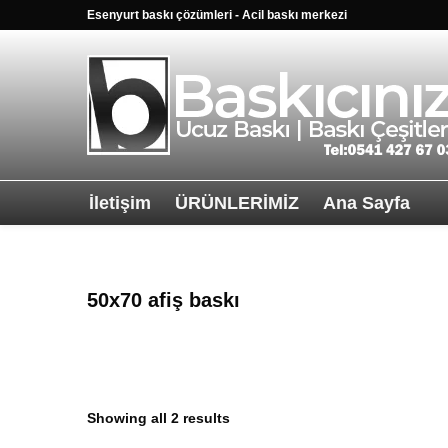
Esenyurt baskı çözümleri - Acil baskı merkezi
İletişim
ÜRÜNLERİMİZ
Ana Sayfa
Sağ alttkai wha
50x70 afiş baskı
Showing all 2 results