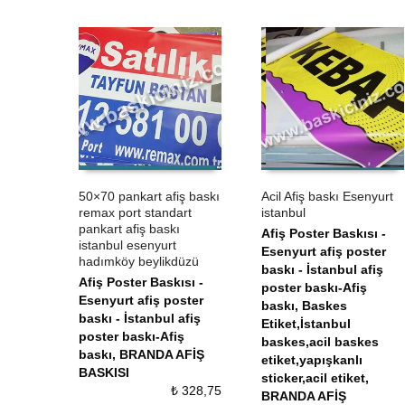
50×70 pankart afiş baskı
Acil Afiş baskı Esenyurt
remax port standart
istanbul
ÜRÜN SATIN AL
QUICK VIEW
ÜRÜN SATIN AL
QUICK VIEW
pankart afiş baskı
Afiş Poster Baskısı -
istanbul esenyurt
Esenyurt afiş poster
hadımköy beylikdüzü
baskı - İstanbul afiş
Afiş Poster Baskısı -
poster baskı-Afiş
Esenyurt afiş poster
baskı
,
Baskes
baskı - İstanbul afiş
Etiket,İstanbul
poster baskı-Afiş
baskes,acil baskes
baskı
,
BRANDA AFİŞ
etiket,yapışkanlı
BASKISI
sticker,acil etiket
,
₺
328,75
BRANDA AFİŞ