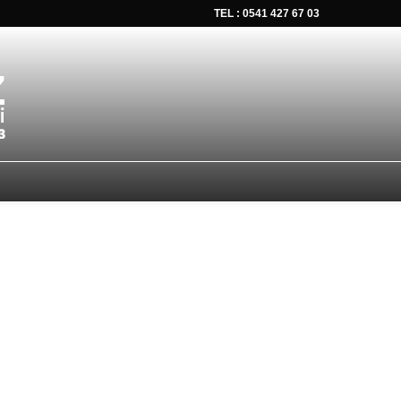
TEL : 0541 427 67 03
tsapp düğmesine tıklayın Size hemen dönüş yapalım Tel Whatsap