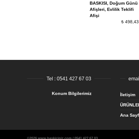
BASKISI
,
Doğum Günü
Afişleri
,
Evlilik Teklifi
Afişi
₺
498,43
Tel : 0541 427 67 03
Konum Bilgilerimiz
İletişim
ÜRÜNLE
Ana Say
©2026 www.baskiciniz.com / 0541 427 67 03