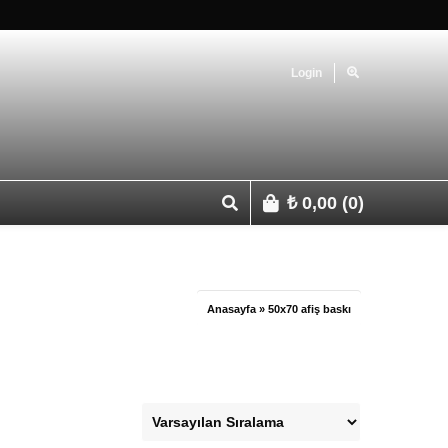
Login
₺
0,00
(0)
p 0541 427 67 03
Anasayfa
»
50x70 afiş baskı