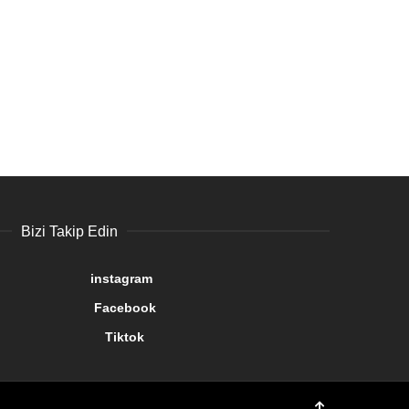
Bizi Takip Edin
gram
book
tok