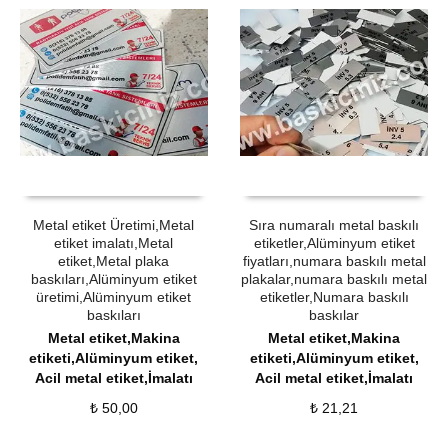
ÜRÜN SATIN AL
QUICK VIEW
ÜRÜN SATIN AL
QUICK VIEW
Metal etiket Üretimi,Metal
Sıra numaralı metal baskılı
etiket imalatı,Metal
etiketler,Alüminyum etiket
etiket,Metal plaka
fiyatları,numara baskılı metal
baskıları,Alüminyum etiket
plakalar,numara baskılı metal
üretimi,Alüminyum etiket
etiketler,Numara baskılı
baskıları
baskılar
Metal etiket,Makina
Metal etiket,Makina
etiketi,Alüminyum etiket,
etiketi,Alüminyum etiket,
Acil metal etiket,İmalatı
Acil metal etiket,İmalatı
₺
50,00
₺
21,21