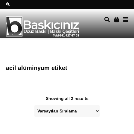
Sağ alttkai whatsapp düğmesine tıklayın Size hemen dönüş
yapalım Tel Whatsapp 0541 427 67 03
acil alüminyum etiket
Showing all 2 results