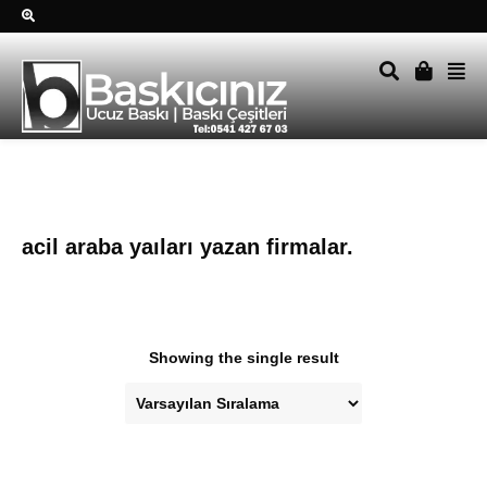
Sağ alttkai whatsapp düğmesine tıklayın Size hemen dönüş
yapalım Tel Whatsapp 0541 427 67 03
acil araba yaıları yazan firmalar.
Showing the single result