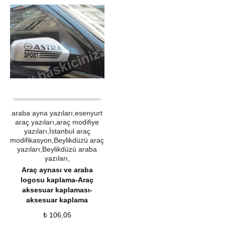
ÜRÜN SATIN AL
QUICK VIEW
araba ayna yazıları,esenyurt
araç yazıları,araç modifiye
yazıları,İstanbul araç
modifikasyon,Beylikdüzü araç
yazıları,Beylikdüzü araba
yazıları,
Araç aynası ve araba
logosu kaplama-Araç
aksesuar kaplaması-
aksesuar kaplama
₺
106,05