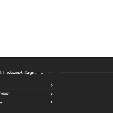
email: baskiciniz03@gmail.com / esenyurtbaski@gmail.com
insta
Face
RİMİZ
Tik
fa