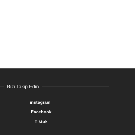
Bizi Takip Edin
gram
book
tok