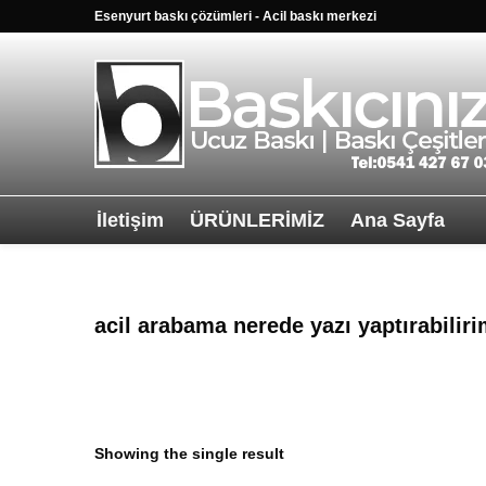
Esenyurt baskı çözümleri - Acil baskı merkezi
İletişim
ÜRÜNLERİMİZ
Ana Sayfa
Sağ alttkai wha
acil arabama nerede yazı yaptırabilir
Showing the single result