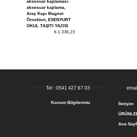
aksesuar kaplaması-
aksesuar kaplama
,
Araç Kapı Magnet
Örnekleri
,
ESENYURT
OKUL TAŞITI YAZISI
₺
1.336,23
Tel : 0541 427 67 03
Konum Bilgilerimiz
İletişim
ÜRÜNLE
Ana Say