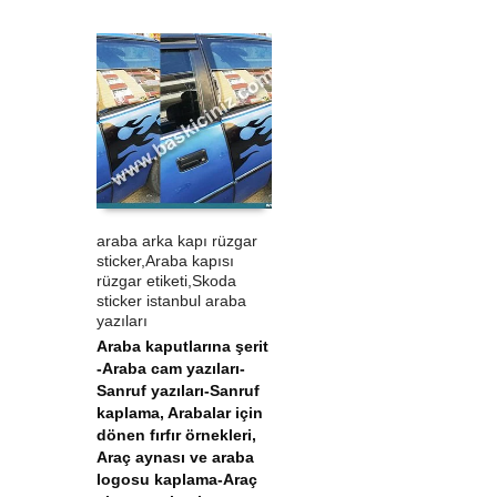
araba arka kapı rüzgar
sticker,Araba kapısı
ÜRÜN SATIN AL
QUICK VIEW
rüzgar etiketi,Skoda
sticker istanbul araba
yazıları
Araba kaputlarına şerit
-Araba cam yazıları-
Sanruf yazıları-Sanruf
kaplama
,
Arabalar için
dönen fırfır örnekleri
,
Araç aynası ve araba
logosu kaplama-Araç