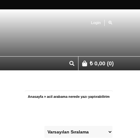
Login
₺
0,00
(0)
p 0541 427 67 03
Anasayfa
»
acil arabama nerede yazı yaptırabilirim