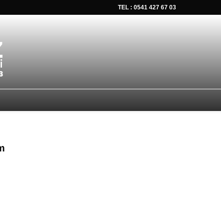
TEL : 0541 427 67 03
tsapp düğmesine tıklayın Size hemen dönüş yapalım Tel Whatsap
im