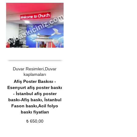
ÜRÜN SATIN AL
QUICK VIEW
Duvar Resimleri,Duvar
kaplamaları
Afiş Poster Baskısı -
Esenyurt afiş poster baskı
- İstanbul afiş poster
baskı-Afiş baskı
,
İstanbul
Fason baskı,Acil folyo
baskı fiyatları
₺
650,00