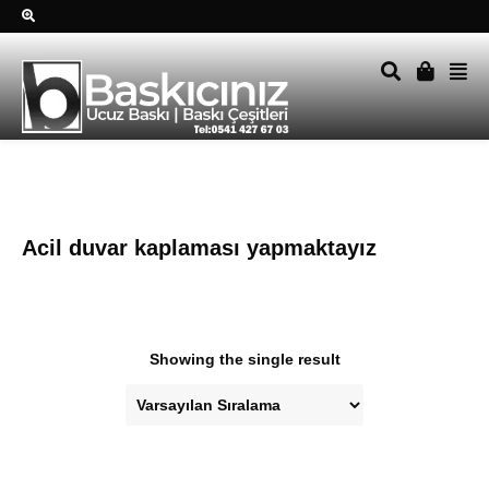
Sağ alttkai whatsapp düğmesine tıklayın Size hemen dönüş
yapalım Tel Whatsapp 0541 427 67 03
Acil duvar kaplaması yapmaktayız
Showing the single result