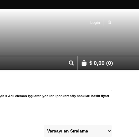
Login
₺
0,00
(0)
p 0541 427 67 03
yfa
»
Acil eleman işçi aranıyor ilanı pankart afiş baskıları baskı fiyatı