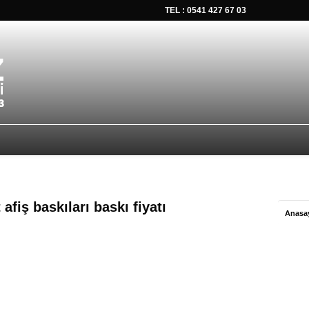
TEL : 0541 427 67 03
tsapp düğmesine tıklayın Size hemen dönüş yapalım Tel Whatsap
afiş baskıları baskı fiyatı
Anasa