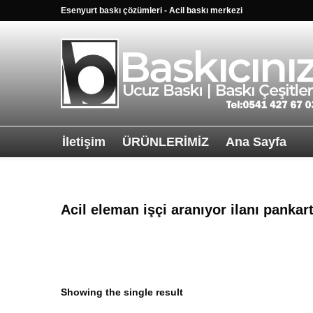
Esenyurt baskı çözümleri - Acil baskı merkezi
İletişim
ÜRÜNLERİMİZ
Ana Sayfa
Sağ alttkai wha
Acil eleman işçi aranıyor ilanı pankart 
Showing the single result