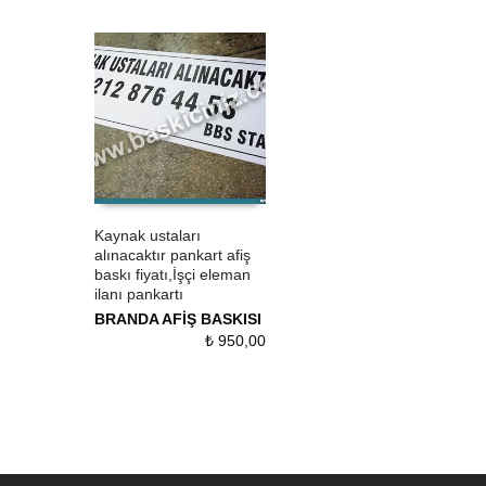
Kaynak ustaları
alınacaktır pankart afiş
ÜRÜN SATIN AL
QUICK VIEW
baskı fiyatı,İşçi eleman
ilanı pankartı
BRANDA AFİŞ BASKISI
₺
950,00