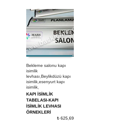
Bekleme salonu kapı
isimlik
ÜRÜN SATIN AL
QUICK VIEW
levhası,Beylikdüzü kapı
isimlik,esenyurt kapı
isimlik,
KAPI İSİMLİK
TABELASI-KAPI
İSİMLİK LEVHASI
ÖRNEKLERİ
₺
625,69