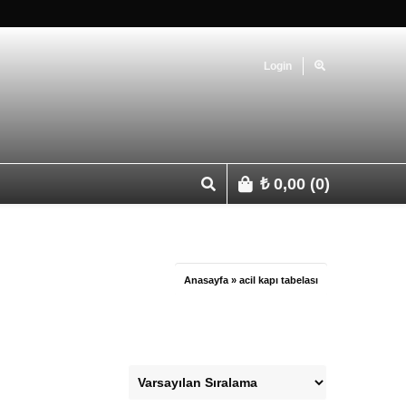
Login
₺
0,00
(0)
p 0541 427 67 03
Anasayfa
»
acil kapı tabelası