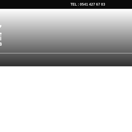
TEL : 0541 427 67 03
tsapp düğmesine tıklayın Size hemen dönüş yapalım Tel Whatsap