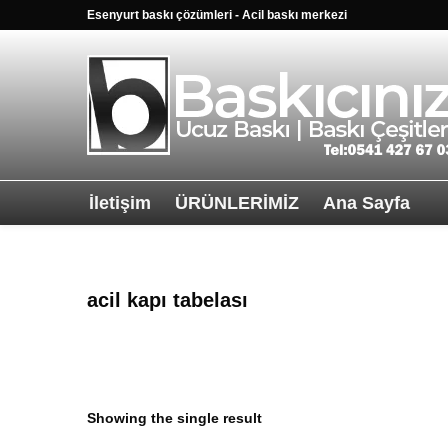
Esenyurt baskı çözümleri - Acil baskı merkezi
İletişim
ÜRÜNLERİMİZ
Ana Sayfa
Sağ alttkai wha
acil kapı tabelası
Showing the single result