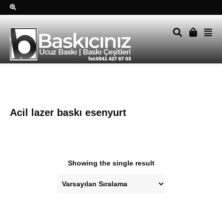
Sağ alttkai whatsapp düğmesine tıklayın Size hemen dönüş
yapalım Tel Whatsapp 0541 427 67 03
Acil lazer baskı esenyurt
Showing the single result