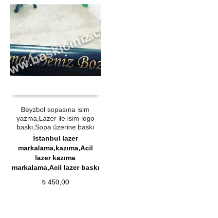
ÜRÜN SATIN AL
QUICK VIEW
Beyzbol sopasına isim
yazma,Lazer ile isim logo
baskı,Sopa üzerine baskı
İstanbul lazer
markalama,kazıma,Acil
lazer kazıma
markalama,Acil lazer baskı
₺
450,00