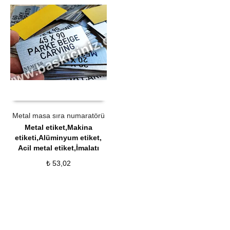
ÜRÜN SATIN AL
QUICK VIEW
Metal masa sıra numaratörü
Metal etiket,Makina
etiketi,Alüminyum etiket,
Acil metal etiket,İmalatı
₺
53,02