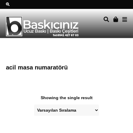
Sağ alttkai whatsapp düğmesine tıklayın Size hemen dönüş
yapalım Tel Whatsapp 0541 427 67 03
acil masa numaratörü
Showing the single result