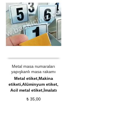
ÜRÜN SATIN AL
QUICK VIEW
Metal masa numaraları
yapışkanlı masa rakamı
Metal etiket,Makina
etiketi,Alüminyum etiket,
Acil metal etiket,İmalatı
₺
35,00