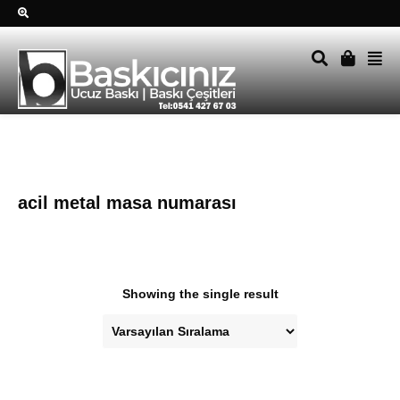
Sağ alttkai whatsapp düğmesine tıklayın Size hemen dönüş
yapalım Tel Whatsapp 0541 427 67 03
acil metal masa numarası
Showing the single result