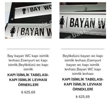
ÜRÜN SATIN AL
QUICK VIEW
ÜRÜN SATIN AL
QUICK VIEW
Bay bayan WC kapı isimlik
Beylikdüzü bayan wc kapı
levhası,Esenyurt wc kapı
isimlik levhası,Esenyurt
isimlik,Beylikdüzü wc kapı
bayan wc kapı isimlik
isimlik
levhası,Bayan WC kapı
isimlik levhası
KAPI İSİMLİK TABELASI-
KAPI İSİMLİK TABELASI-
KAPI İSİMLİK LEVHASI
KAPI İSİMLİK LEVHASI
ÖRNEKLERİ
ÖRNEKLERİ
₺
625,69
₺
625,69