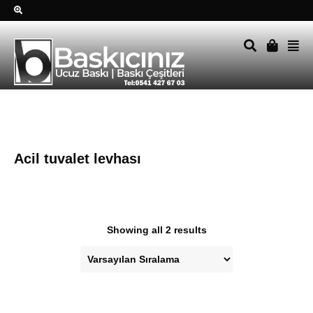
Sağ alttkai whatsapp düğmesine tıklayın Size hemen dönüş
yapalım Tel Whatsapp 0541 427 67 03
Acil tuvalet levhası
Showing all 2 results