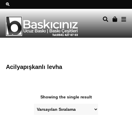
Sağ alttkai whatsapp düğmesine tıklayın Size hemen dönüş
yapalım Tel Whatsapp 0541 427 67 03
Acilyapışkanlı levha
Showing the single result