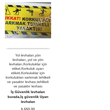
ÜRÜN SATIN AL
QUICK VIEW
Yol levhaları,yön
levhaları,,yol ve yön
levhaları,Korkuluklar için
etiket,Korkuluk uyarı
etiketi,Korkuluklar için
korkuluktan sarkmak tehlikeli
ve yasaktır levhası,tehlikeli
ve yasaktır levhası
İş Güvenlik levhaları
burada,İş güvenlik Uyarı
levhaları
₺
650,00