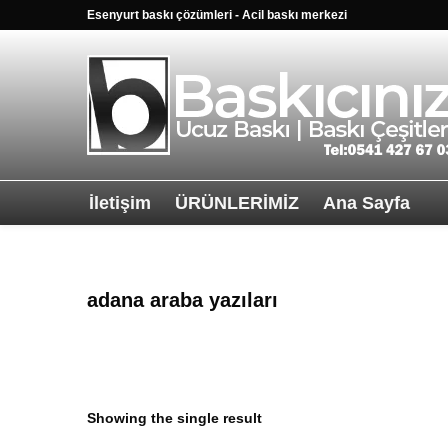
Esenyurt baskı çözümleri - Acil baskı merkezi
İletişim
ÜRÜNLERİMİZ
Ana Sayfa
Sağ alttkai wha
adana araba yazıları
Showing the single result