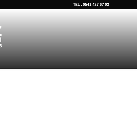
TEL : 0541 427 67 03
tsapp düğmesine tıklayın Size hemen dönüş yapalım Tel Whatsap