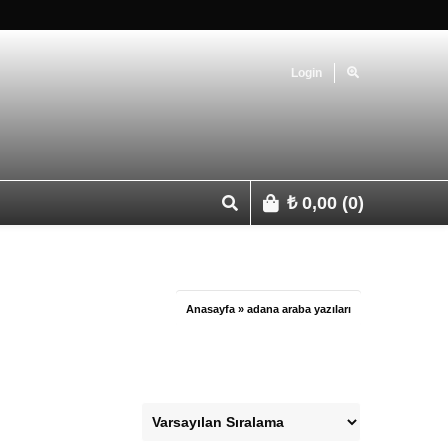
Login
₺
0,00
(0)
p 0541 427 67 03
Anasayfa
»
adana araba yazıları