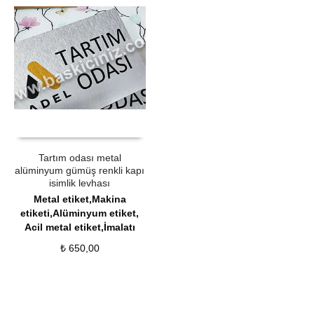
ÜRÜN SATIN AL
QUICK VIEW
Tartım odası metal
alüminyum gümüş renkli kapı
isimlik levhası
Metal etiket,Makina
etiketi,Alüminyum etiket,
Acil metal etiket,İmalatı
₺
650,00