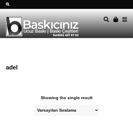
Sağ alttkai whatsapp düğmesine tıklayın Size hemen dönüş
yapalım Tel Whatsapp 0541 427 67 03
adel
Showing the single result