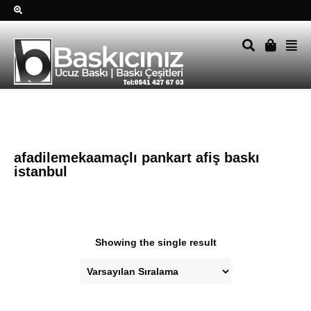
Sağ alttkai whatsapp düğmesine tıklayın Size hemen dönüş
yapalım Tel Whatsapp 0541 427 67 03
afadilemekaamaçlı pankart afiş baskı
istanbul
Showing the single result