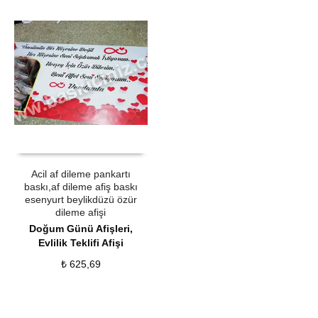
ÜRÜN SATIN AL
QUICK VIEW
Acil af dileme pankartı
baskı,af dileme afiş baskı
esenyurt beylikdüzü özür
dileme afişi
Doğum Günü Afişleri
,
Evlilik Teklifi Afişi
₺
625,69