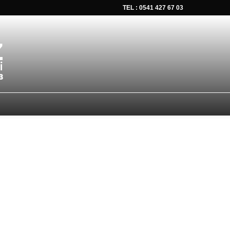
TEL : 0541 427 67 03
tsapp düğmesine tıklayın Size hemen dönüş yapalım Tel Whatsap