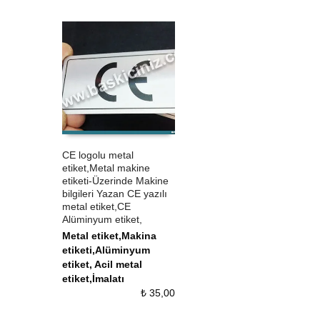
CE logolu metal
etiket,Metal makine
ÜRÜN SATIN AL
QUICK VIEW
etiketi-Üzerinde Makine
bilgileri Yazan CE yazılı
metal etiket,CE
Alüminyum etiket,
Metal etiket,Makina
etiketi,Alüminyum
etiket, Acil metal
etiket,İmalatı
₺
35,00