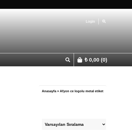
Login
₺
0,00
(0)
p 0541 427 67 03
Anasayfa
»
Afyon ce logolu metal etiket