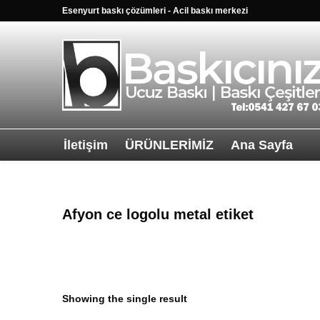
Esenyurt baskı çözümleri - Acil baskı merkezi
İletişim
ÜRÜNLERİMİZ
Ana Sayfa
Sağ alttkai wha
Afyon ce logolu metal etiket
Showing the single result