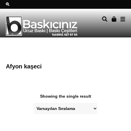
Sağ alttkai whatsapp düğmesine tıklayın Size hemen dönüş
yapalım Tel Whatsapp 0541 427 67 03
Afyon kaşeci
Showing the single result