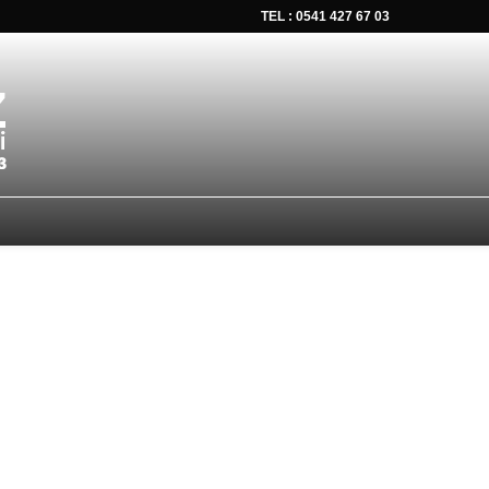
TEL : 0541 427 67 03
tsapp düğmesine tıklayın Size hemen dönüş yapalım Tel Whatsap