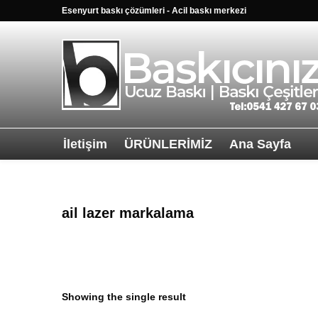
Esenyurt baskı çözümleri - Acil baskı merkezi
İletişim
ÜRÜNLERİMİZ
Ana Sayfa
Sağ alttkai wha
ail lazer markalama
Showing the single result