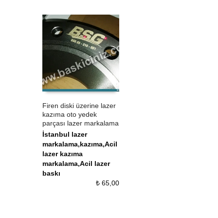
Firen diski üzerine lazer
kazıma oto yedek
ÜRÜN SATIN AL
QUICK VIEW
parçası lazer markalama
İstanbul lazer
markalama,kazıma,Acil
lazer kazıma
markalama,Acil lazer
baskı
₺
65,00