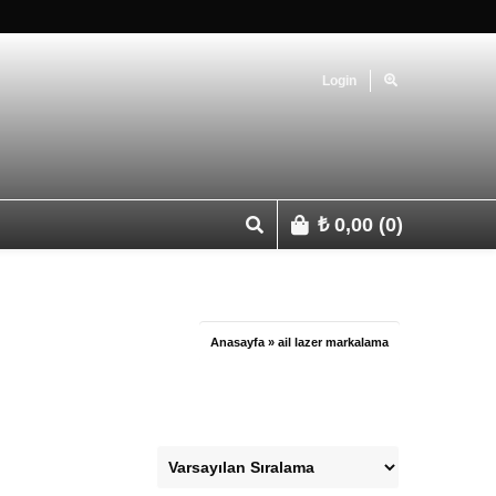
Login
₺
0,00
(0)
p 0541 427 67 03
Anasayfa
»
ail lazer markalama