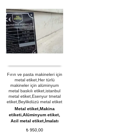
ÜRÜN SATIN AL
QUICK VIEW
Fırın ve pasta makineleri için
metal etiket,Her türlü
makineler için alüminyum
metal baskılı etiket,istanbul
metal etiket,Esenyur tmetal
etiket,Beylikdüzü metal etiket
Metal etiket,Makina
etiketi,Alüminyum etiket,
Acil metal etiket,İmalatı
₺
950,00