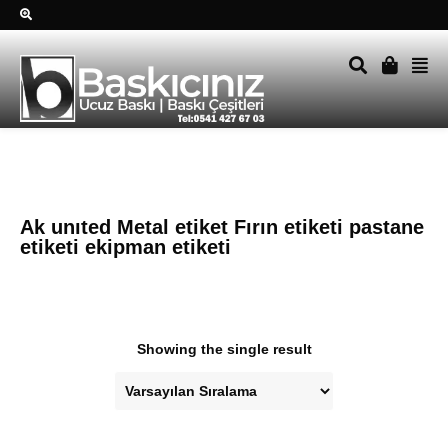
Sağ alttkai whatsapp düğmesine tıklayın Size hemen dönüş
yapalım Tel Whatsapp 0541 427 67 03
Ak unıted Metal etiket Fırın etiketi pastane
etiketi ekipman etiketi
Showing the single result