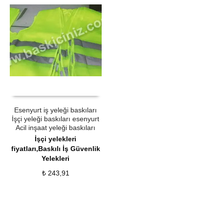
ÜRÜN SATIN AL
QUICK VIEW
Esenyurt iş yeleği baskıları
İşçi yeleği baskıları esenyurt
Acil inşaat yeleği baskıları
İşçi yelekleri
fiyatları,Baskılı İş Güvenlik
Yelekleri
₺
243,91