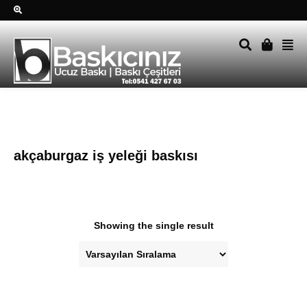
Sağ alttkai whatsapp düğmesine tıklayın Size hemen dönüş
yapalım Tel Whatsapp 0541 427 67 03
akçaburgaz iş yeleği baskısı
Showing the single result