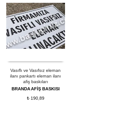
ÜRÜN SATIN AL
QUICK VIEW
Vasıflı ve Vasıfsız eleman
ilanı pankartı eleman ilanı
afiş baskıları
BRANDA AFİŞ BASKISI
₺
190,89