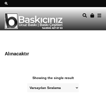
Sağ alttkai whatsapp düğmesine tıklayın Size hemen dönüş
yapalım Tel Whatsapp 0541 427 67 03
Alınacaktır
Showing the single result