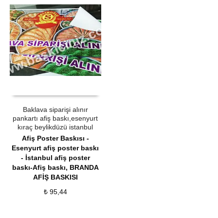
ÜRÜN SATIN AL
QUICK VIEW
Baklava siparişi alınır
pankartı afiş baskı,esenyurt
kıraç beylikdüzü istanbul
Afiş Poster Baskısı -
Esenyurt afiş poster baskı
- İstanbul afiş poster
baskı-Afiş baskı
,
BRANDA
AFİŞ BASKISI
₺
95,44