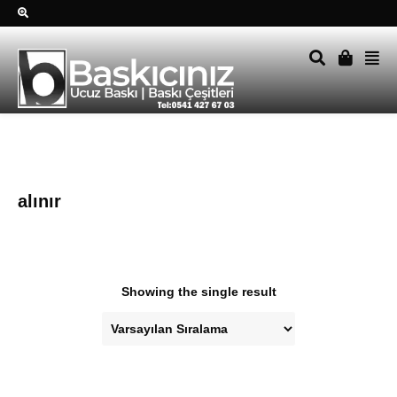
Sağ alttkai whatsapp düğmesine tıklayın Size hemen dönüş
yapalım Tel Whatsapp 0541 427 67 03
alınır
Showing the single result