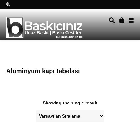
Sağ alttkai whatsapp düğmesine tıklayın Size hemen dönüş
yapalım Tel Whatsapp 0541 427 67 03
Alüminyum kapı tabelası
Showing the single result