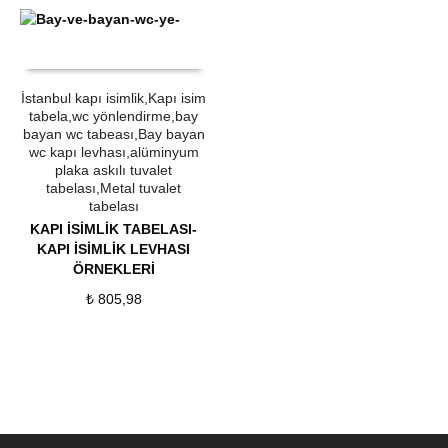
ÜRÜN SATIN AL
QUICK VIEW
İstanbul kapı isimlik,Kapı isim
tabela,wc yönlendirme,bay
bayan wc tabeası,Bay bayan
wc kapı levhası,alüminyum
plaka askılı tuvalet
tabelası,Metal tuvalet
tabelası
KAPI İSİMLİK TABELASI-
KAPI İSİMLİK LEVHASI
ÖRNEKLERİ
₺
805,98