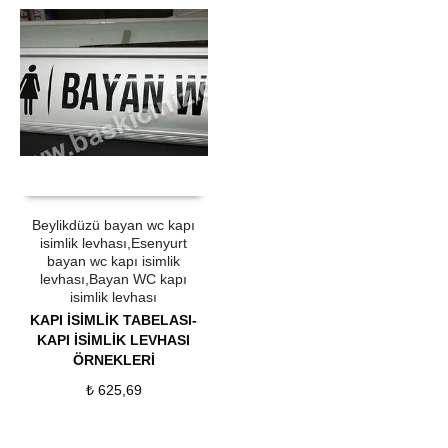
ÜRÜN SATIN AL
QUICK VIEW
Beylikdüzü bayan wc kapı
isimlik levhası,Esenyurt
bayan wc kapı isimlik
levhası,Bayan WC kapı
isimlik levhası
KAPI İSİMLİK TABELASI-
KAPI İSİMLİK LEVHASI
ÖRNEKLERİ
₺
625,69