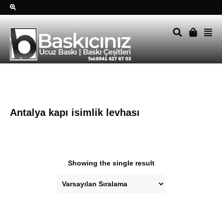
Sağ alttkai whatsapp düğmesine tıklayın Size hemen dönüş
yapalım Tel Whatsapp 0541 427 67 03
Antalya kapı isimlik levhası
Showing the single result