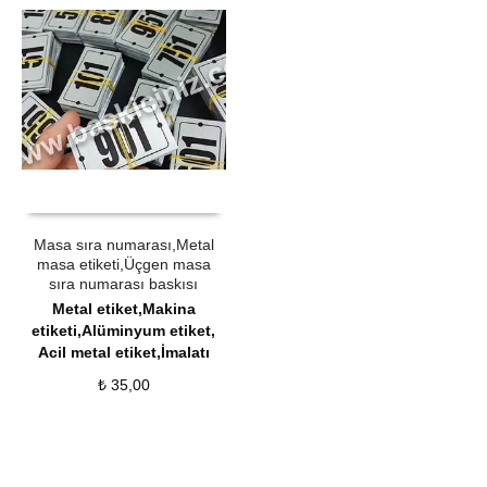
ÜRÜN SATIN AL
QUICK VIEW
Masa sıra numarası,Metal
masa etiketi,Üçgen masa
sıra numarası baskısı
Metal etiket,Makina
etiketi,Alüminyum etiket,
Acil metal etiket,İmalatı
₺
35,00