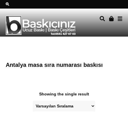
Sağ alttkai whatsapp düğmesine tıklayın Size hemen dönüş
yapalım Tel Whatsapp 0541 427 67 03
Antalya masa sıra numarası baskısı
Showing the single result