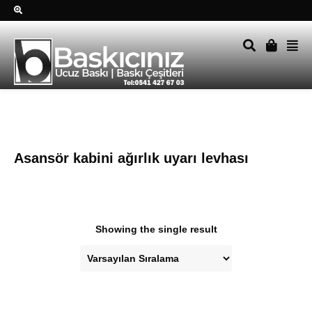
Sağ alttkai whatsapp düğmesine tıklayın Size hemen dönüş
yapalım Tel Whatsapp 0541 427 67 03
Asansör kabini ağırlık uyarı levhası
Showing the single result