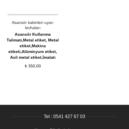
ÜRÜN SATIN AL
QUICK VIEW
Asansör kabinleri uyarı
levhaları
Asansör Kullanma
Talimatı,Metal etiket
,
Metal
etiket,Makina
etiketi,Alüminyum etiket,
Acil metal etiket,İmalatı
₺
350,00
Tel : 0541 427 67 03