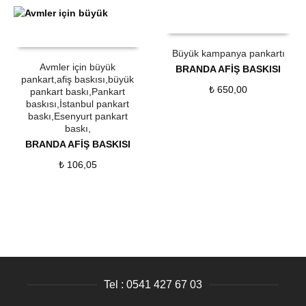
ÜRÜN SATIN AL
QUICK VIEW
ÜRÜN SATIN AL
QUICK VIEW
Büyük kampanya pankartı
Avmler için büyük
BRANDA AFİŞ BASKISI
pankart,afiş baskısı,büyük
₺
650,00
pankart baskı,Pankart
baskısı,İstanbul pankart
baskı,Esenyurt pankart
baskı,
BRANDA AFİŞ BASKISI
₺
106,05
Tel : 0541 427 67 03