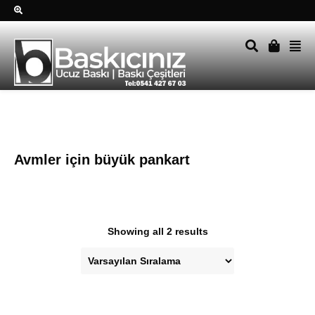
Sağ alttkai whatsapp düğmesine tıklayın Size hemen dönüş
yapalım Tel Whatsapp 0541 427 67 03
Avmler için büyük pankart
Showing all 2 results