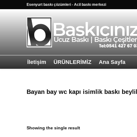
Esenyurt baskı çözümleri - Acil baskı merkezi
İletişim
ÜRÜNLERİMİZ
Ana Sayfa
Sağ alttkai wha
Bayan bay wc kapı isimlik baskı beyl
Showing the single result