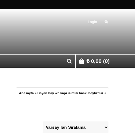
Login
₺
0,00
(0)
p 0541 427 67 03
Anasayfa
»
Bayan bay wc kapı isimlik baskı beylikdüzü