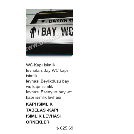
WC Kapı isimlik
levhaları,Bay WC kapı
ÜRÜN SATIN AL
QUICK VIEW
isimlik
levhası,Beylikdüzü bay
wc kapı isimlik
levhası,Esenyurt bay wc
kapı isimlik levhası
KAPI İSİMLİK
TABELASI-KAPI
İSİMLİK LEVHASI
ÖRNEKLERİ
₺
625,69