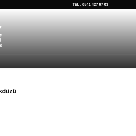
TEL : 0541 427 67 03
tsapp düğmesine tıklayın Size hemen dönüş yapalım Tel Whatsap
ikdüzü