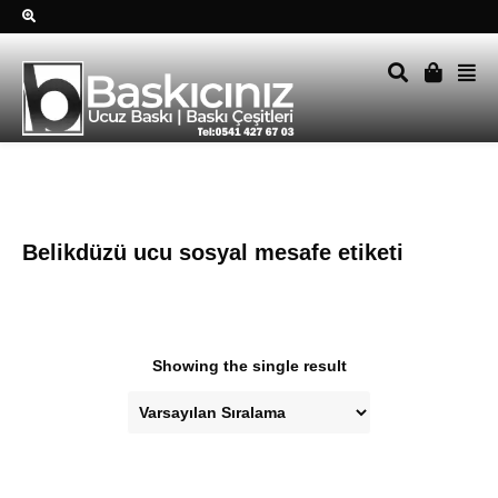
Sağ alttkai whatsapp düğmesine tıklayın Size hemen dönüş
yapalım Tel Whatsapp 0541 427 67 03
Belikdüzü ucu sosyal mesafe etiketi
Showing the single result