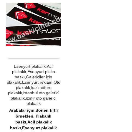
ÜRÜN SATIN AL
QUICK VIEW
Esenyurt plakalık,Acil
plakalık,Esenyurt plaka
baskı,Galericiler için
plakalık,Esenyurt reklam,Oto
plakalık,kar motors
plakalık,istanbul oto galerici
plakalık,izmir oto galerici
plakalık
Arabalar için dönen fırfır
örnekleri
,
Plakalık
baskı,Acil plakalık
baskı,Esenyurt plakalık