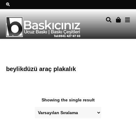
Sağ alttkai whatsapp düğmesine tıklayın Size hemen dönüş
yapalım Tel Whatsapp 0541 427 67 03
beylikdüzü araç plakalık
Showing the single result