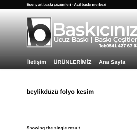
Esenyurt baskı çözümleri - Acil baskı merkezi
İletişim
ÜRÜNLERİMİZ
Ana Sayfa
Sağ alttkai wha
beylikdüzü folyo kesim
Showing the single result