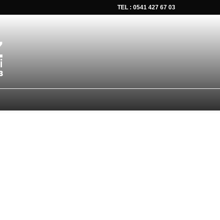
TEL : 0541 427 67 03
tsapp düğmesine tıklayın Size hemen dönüş yapalım Tel Whatsap