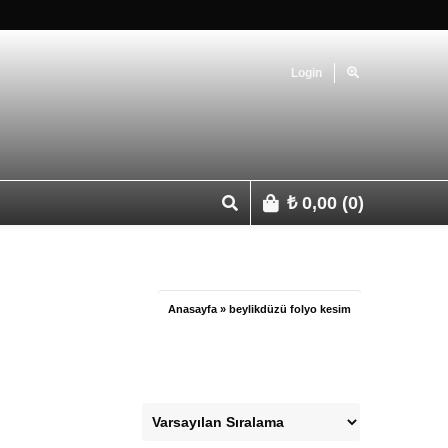
Login
₺
0,00
(0)
p 0541 427 67 03
Anasayfa
»
beylikdüzü folyo kesim