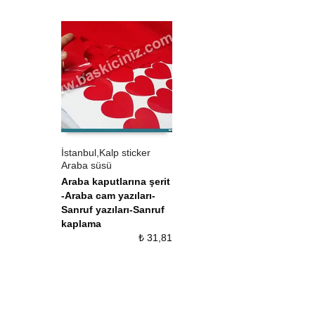
İstanbul,Kalp sticker
Araba süsü
ÜRÜN SATIN AL
QUICK VIEW
Araba kaputlarına şerit
-Araba cam yazıları-
Sanruf yazıları-Sanruf
kaplama
₺
31,81