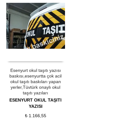
ÜRÜN SATIN AL
QUICK VIEW
Esenyurt okul taşıtı yazısı
baskısı,esenyurtta çok acil
okul taşıtı baskıları yapan
yerler,Tüvtürk onaylı okul
taşıtı yazıları
ESENYURT OKUL TAŞITI
YAZISI
₺
1.166,55