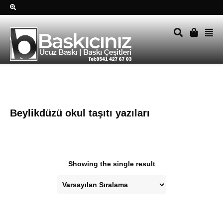
Sağ alttkai whatsapp düğmesine tıklayın Size hemen dönüş
yapalım Tel Whatsapp 0541 427 67 03
Beylikdüzü okul taşıtı yazıları
Showing the single result