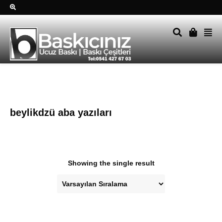
Sağ alttkai whatsapp düğmesine tıklayın Size hemen dönüş
yapalım Tel Whatsapp 0541 427 67 03
beylikdzü aba yazıları
Showing the single result