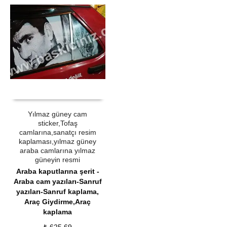
ÜRÜN SATIN AL
QUICK VIEW
Yılmaz güney cam
sticker,Tofaş
camlarına,sanatçı resim
kaplaması,yılmaz güney
araba camlarına yılmaz
güneyin resmi
Araba kaputlarına şerit -
Araba cam yazıları-Sanruf
yazıları-Sanruf kaplama
,
Araç Giydirme,Araç
kaplama