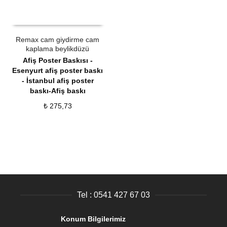
ÜRÜN SATIN AL
QUICK VIEW
Remax cam giydirme cam
kaplama beylikdüzü
Afiş Poster Baskısı -
Esenyurt afiş poster baskı
- İstanbul afiş poster
baskı-Afiş baskı
₺
275,73
Tel : 0541 427 67 03
Konum Bilgilerimiz