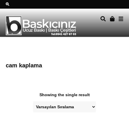
Sağ alttkai whatsapp düğmesine tıklayın Size hemen dönüş
yapalım Tel Whatsapp 0541 427 67 03
cam kaplama
Showing the single result