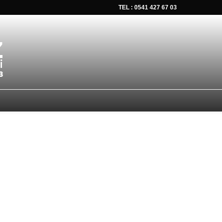
TEL : 0541 427 67 03
tsapp düğmesine tıklayın Size hemen dönüş yapalım Tel Whatsap