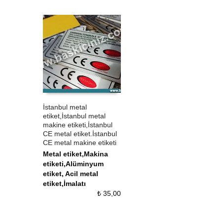
İstanbul metal
etiket,İstanbul metal
ÜRÜN SATIN AL
QUICK VIEW
makine etiketi,İstanbul
CE metal etiket.İstanbul
CE metal makine etiketi
Metal etiket,Makina
etiketi,Alüminyum
etiket, Acil metal
etiket,İmalatı
₺
35,00