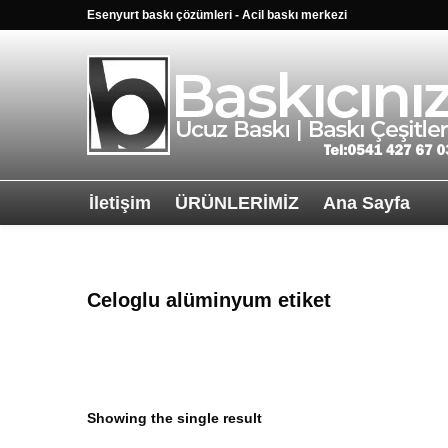
Esenyurt baskı çözümleri - Acil baskı merkezi
İletişim
ÜRÜNLERİMİZ
Ana Sayfa
Sağ alttkai wha
Celoglu alüminyum etiket
Showing the single result