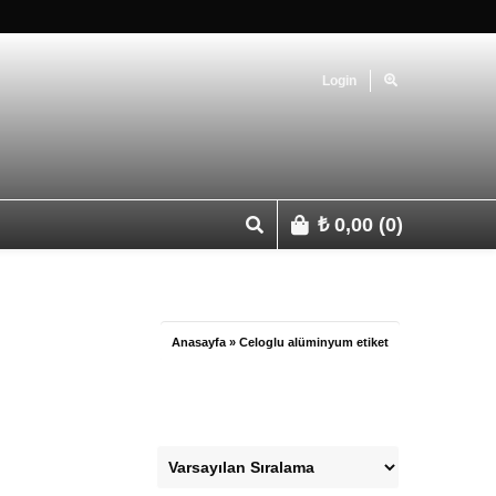
Login
₺
0,00
(0)
p 0541 427 67 03
Anasayfa
»
Celoglu alüminyum etiket