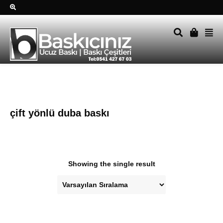
Sağ alttkai whatsapp düğmesine tıklayın Size hemen dönüş
yapalım Tel Whatsapp 0541 427 67 03
çift yönlü duba baskı
Showing the single result