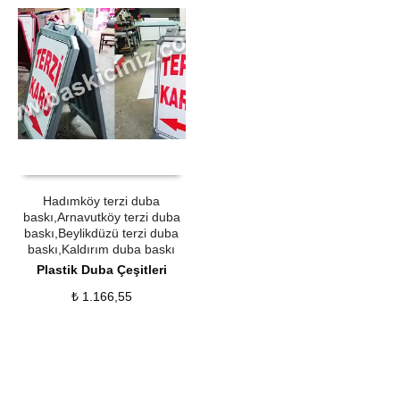
ÜRÜN SATIN AL
QUICK VIEW
Hadımköy terzi duba
baskı,Arnavutköy terzi duba
baskı,Beylikdüzü terzi duba
baskı,Kaldırım duba baskı
Plastik Duba Çeşitleri
₺
1.166,55