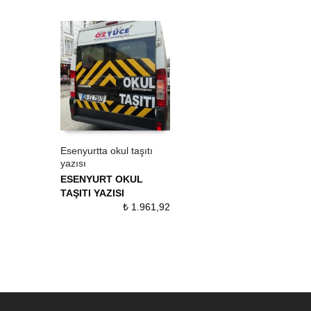
Esenyurtta okul taşıtı
yazısı
ÜRÜN SATIN AL
QUICK VIEW
ESENYURT OKUL
TAŞITI YAZISI
₺
1.961,92