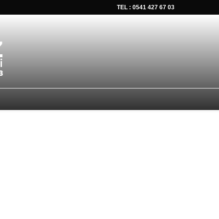
TEL : 0541 427 67 03
tsapp düğmesine tıklayın Size hemen dönüş yapalım Tel Whatsap