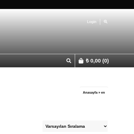
Login
₺
0,00
(0)
p 0541 427 67 03
Anasayfa
»
en