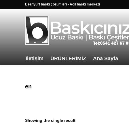
Esenyurt baskı çözümleri - Acil baskı merkezi
İletişim
ÜRÜNLERİMİZ
Ana Sayfa
Sağ alttkai wha
en
Showing the single result