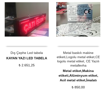
ÜRÜN SATIN AL
QUICK VIEW
ÜRÜN SATIN AL
QUICK VIEW
Dış Çephe Led tabela
Metal baskılı makine
etiketi,Logolu metal etiket,CE
KAYAN YAZI LED TABELA
logolu metal etiket, CE Yazılı
₺
2.651,25
metallevha
Metal etiket,Makina
etiketi,Alüminyum etiket,
Acil metal etiket,İmalatı
₺
850,00