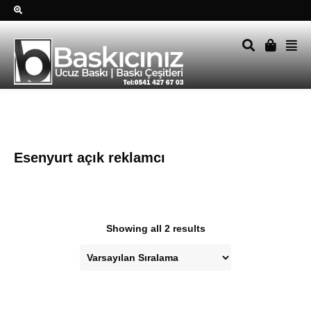
Sağ alttkai whatsapp düğmesine tıklayın Size hemen dönüş
yapalım Tel Whatsapp 0541 427 67 03
Esenyurt açık reklamcı
Showing all 2 results