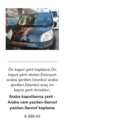
ÜRÜN SATIN AL
QUICK VIEW
Ön kaput şerit kaplama,Ön
kaput şerit sticker,Esenyurt
araba şeritleri,İstanbul araba
şeritleri,İstanbul araç ön
kaput şerit örnekleri,
Araba kaputlarına şerit -
Araba cam yazıları-Sanruf
yazıları-Sanruf kaplama
₺
498,43