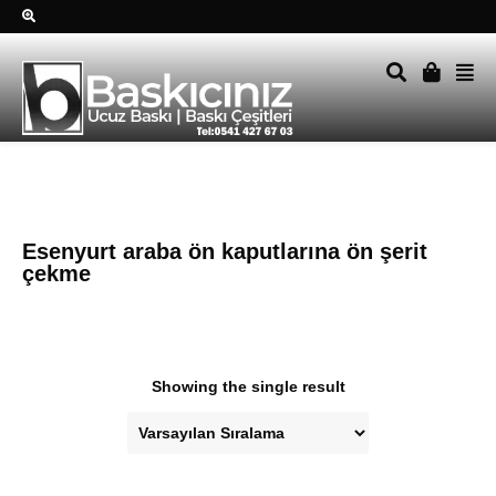
Sağ alttkai whatsapp düğmesine tıklayın Size hemen dönüş
yapalım Tel Whatsapp 0541 427 67 03
Esenyurt araba ön kaputlarına ön şerit
çekme
Showing the single result