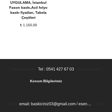
UYGULAMA
,
İstanbul
Fason baskı,Acil folyo
baskı fiyatları
,
Tabela
Çeşitleri
₺
1.150,00
Tel : 0541 427 67 03
Konum Bilgilerimiz
email: baskiciniz03@gmail.com / esenyurtbaski@gmail.com