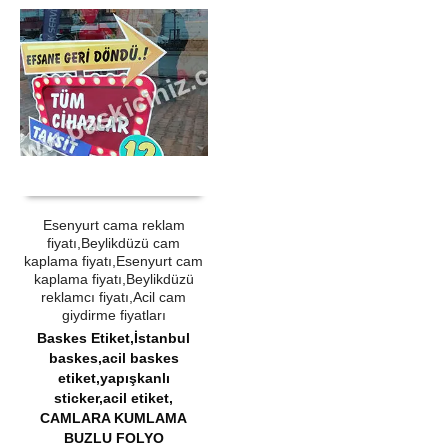
ÜRÜN SATIN AL
QUICK VIEW
Esenyurt cama reklam
fiyatı,Beylikdüzü cam
kaplama fiyatı,Esenyurt cam
kaplama fiyatı,Beylikdüzü
reklamcı fiyatı,Acil cam
giydirme fiyatları
Baskes Etiket,İstanbul
baskes,acil baskes
etiket,yapışkanlı
sticker,acil etiket
,
CAMLARA KUMLAMA
BUZLU FOLYO