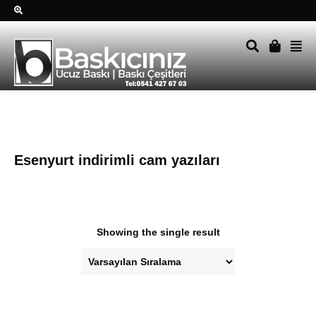
Sağ alttkai whatsapp düğmesine tıklayın Size hemen dönüş
yapalım Tel Whatsapp 0541 427 67 03
Esenyurt indirimli cam yazıları
Showing the single result