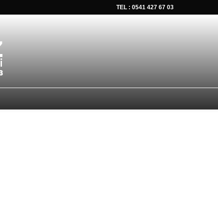
TEL : 0541 427 67 03
tsapp düğmesine tıklayın Size hemen dönüş yapalım Tel Whatsap