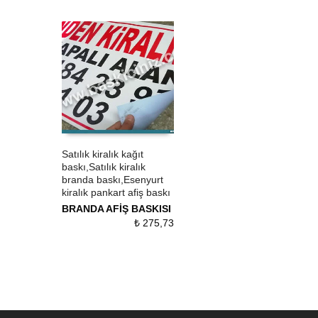
Satılık kiralık kağıt
baskı,Satılık kiralık
ÜRÜN SATIN AL
QUICK VIEW
branda baskı,Esenyurt
kiralık pankart afiş baskı
BRANDA AFİŞ BASKISI
₺
275,73