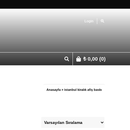
Login
₺
0,00
(0)
p 0541 427 67 03
Anasayfa
»
istanbul kiralık afiş baskı