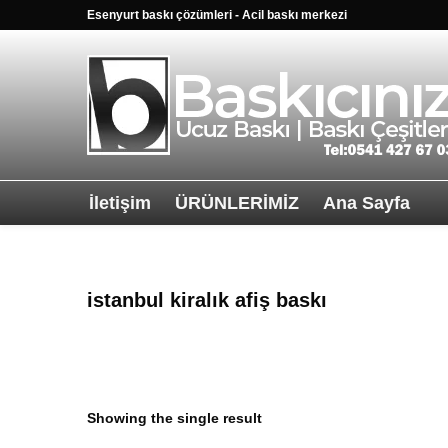
Esenyurt baskı çözümleri - Acil baskı merkezi
İletişim
ÜRÜNLERİMİZ
Ana Sayfa
Sağ alttkai wha
istanbul kiralık afiş baskı
Showing the single result