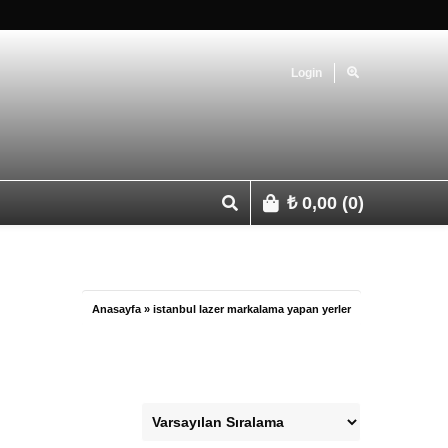
Login
₺
0,00
(0)
p 0541 427 67 03
Anasayfa
»
istanbul lazer markalama yapan yerler