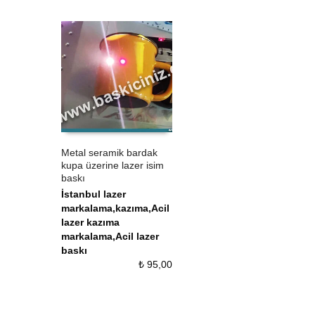
Metal seramik bardak
kupa üzerine lazer isim
ÜRÜN SATIN AL
QUICK VIEW
baskı
İstanbul lazer
markalama,kazıma,Acil
lazer kazıma
markalama,Acil lazer
baskı
₺
95,00