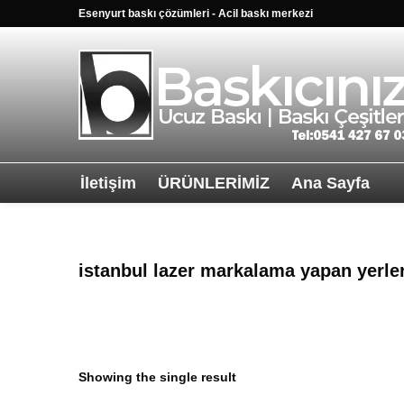
Esenyurt baskı çözümleri - Acil baskı merkezi
İletişim
ÜRÜNLERİMİZ
Ana Sayfa
Sağ alttkai wha
istanbul lazer markalama yapan yerle
Showing the single result