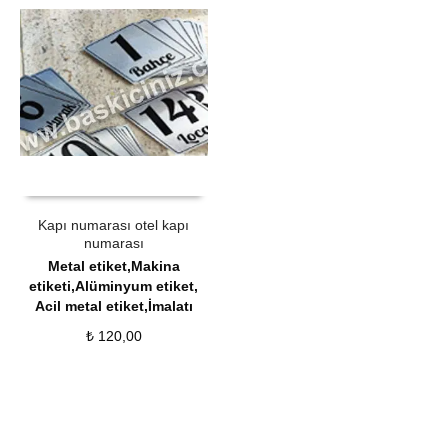
ÜRÜN SATIN AL
QUICK VIEW
Kapı numarası otel kapı
numarası
Metal etiket,Makina
etiketi,Alüminyum etiket,
Acil metal etiket,İmalatı
₺
120,00