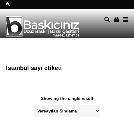
Sağ alttkai whatsapp düğmesine tıklayın Size hemen dönüş
yapalım Tel Whatsapp 0541 427 67 03
İstanbul sayı etiketi
Showing the single result