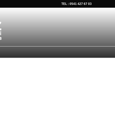
TEL : 0541 427 67 03
tsapp düğmesine tıklayın Size hemen dönüş yapalım Tel Whatsap