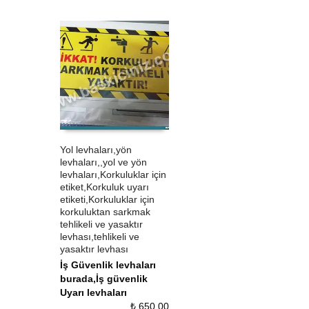
Yol levhaları,yön
levhaları,,yol ve yön
ÜRÜN SATIN AL
QUICK VIEW
levhaları,Korkuluklar için
etiket,Korkuluk uyarı
etiketi,Korkuluklar için
korkuluktan sarkmak
tehlikeli ve yasaktır
levhası,tehlikeli ve
yasaktır levhası
İş Güvenlik levhaları
burada,İş güvenlik
Uyarı levhaları
₺
650,00