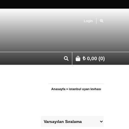
Login
₺
0,00
(0)
p 0541 427 67 03
Anasayfa
»
istanbul uyarı levhası