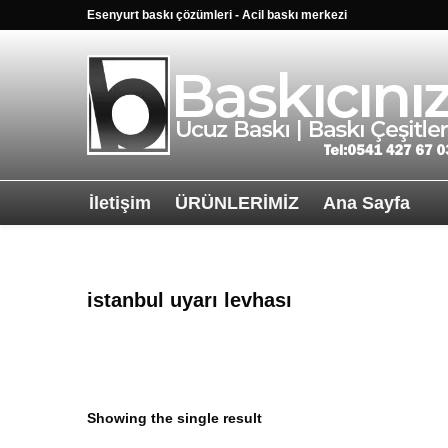
Esenyurt baskı çözümleri - Acil baskı merkezi
İletişim
ÜRÜNLERİMİZ
Ana Sayfa
Sağ alttkai wha
istanbul uyarı levhası
Showing the single result