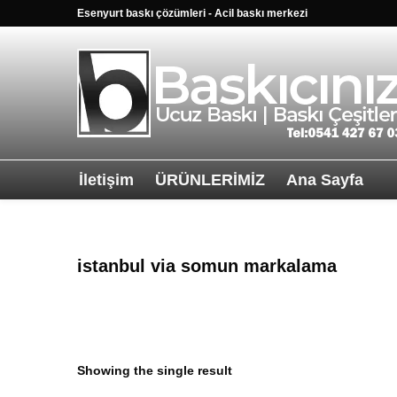
Esenyurt baskı çözümleri - Acil baskı merkezi
İletişim
ÜRÜNLERİMİZ
Ana Sayfa
Sağ alttkai wha
istanbul via somun markalama
Showing the single result