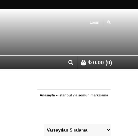
Login
₺
0,00
(0)
p 0541 427 67 03
Anasayfa
»
istanbul via somun markalama