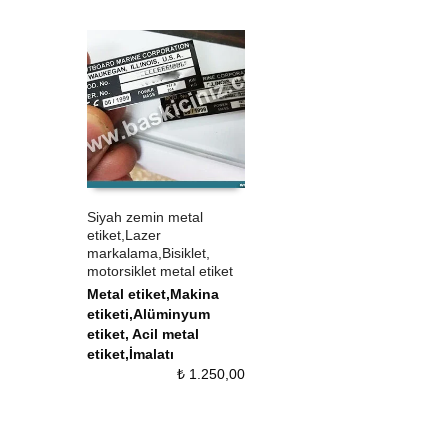
Siyah zemin metal
etiket,Lazer
ÜRÜN SATIN AL
QUICK VIEW
markalama,Bisiklet,
motorsiklet metal etiket
Metal etiket,Makina
etiketi,Alüminyum
etiket, Acil metal
etiket,İmalatı
₺
1.250,00