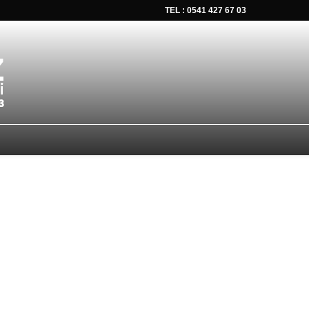
TEL : 0541 427 67 03
tsapp düğmesine tıklayın Size hemen dönüş yapalım Tel Whatsap